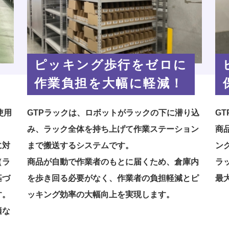
ピッキング歩行をゼロに
作業負担を大幅に軽減！
使用
GTPラックは、ロボットがラックの下に潜り込
G
み、ラック全体を持ち上げて作業ステーション
商
に対
まで搬送するシステムです。
ン
（ラ
商品が自動で作業者のもとに届くため、倉庫内
ラ
基づ
を歩き回る必要がなく、作業者の負担軽減とピ
最
す。
ッキング効率の大幅向上を実現します。
適な